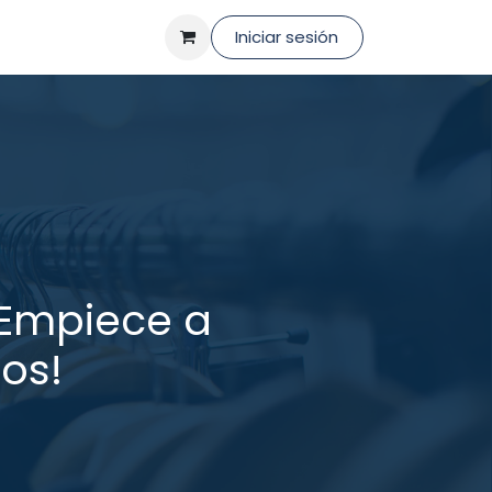
Iniciar sesión
¡Empiece a
os!