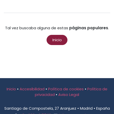
Tal vez buscaba alguna de estas
páginas populares
.
Inicio
Inicio
•
Accesibilidad
•
Política de cookies
•
Política de
privacidad
•
Aviso Legal
Santiago de Compostela, 27 Aranjuez • Madrid • España